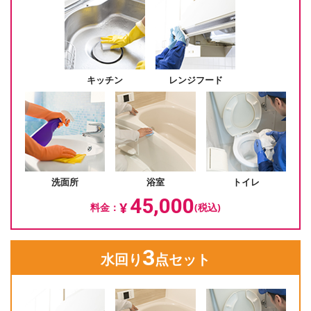
キッチン
レンジフード
洗面所
浴室
トイレ
45,000
¥
料金：
(税込)
3
水回り
点セット