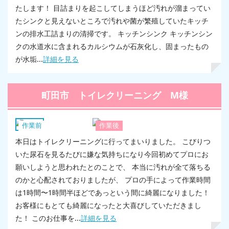
たします！ 目詰まりを起こしてしまうほど汚れが溜まってい
たシンクと見えないところで汚れや菌が繁殖していたキッチ
ンの排水工詰まりの清掃です。 キッチンシンク キッチンシン
クの水道水に含まれるカルシウムが石灰化し、固まったもの
が水垢...
詳細を見る
町田市 トイレクリーニング M様
トイレ
作業前
作業後
本日はトイレクリーニングに行ってまいりました。 こびりつ
いた尿石を見るたびに嫌な気持ちになり今回初めてプロにお
願いしようと思われたとのことで、 本当に汚れが全て落ちる
のかと心配されておりましたが、 プロの手によって作業時間
は1時間〜1時間半ほどであっという間に綺麗になりました！
お客様にもとても綺麗になったと大喜びしていただきまし
た！ このお仕事を...
詳細を見る