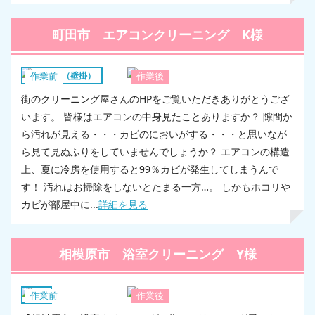
町田市 エアコンクリーニング K様
エアコン（壁掛）
作業前
作業後
街のクリーニング屋さんのHPをご覧いただきありがとうござ
います。 皆様はエアコンの中身見たことありますか？ 隙間か
ら汚れが見える・・・カビのにおいがする・・・と思いなが
ら見て見ぬふりをしていませんでしょうか？ エアコンの構造
上、夏に冷房を使用すると99％カビが発生してしまうんで
す！ 汚れはお掃除をしないとたまる一方…。 しかもホコリや
カビが部屋中に...
詳細を見る
相模原市 浴室クリーニング Y様
浴室
作業前
作業後