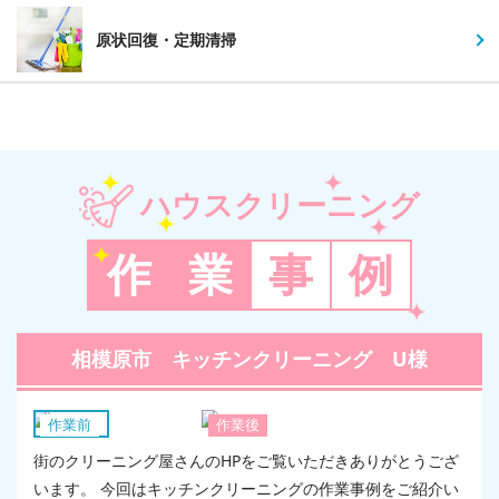
原状回復・定期清掃
ハウスクリーニング
作
業
事
例
相模原市 キッチンクリーニング U様
キッチン
作業前
作業後
街のクリーニング屋さんのHPをご覧いただきありがとうござ
います。 今回はキッチンクリーニングの作業事例をご紹介い