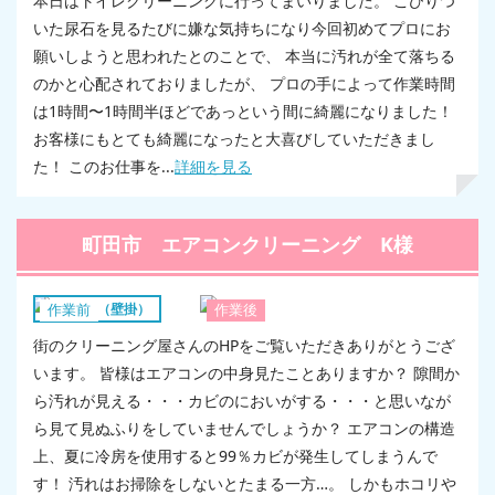
本日はトイレクリーニングに行ってまいりました。 こびりつ
いた尿石を見るたびに嫌な気持ちになり今回初めてプロにお
願いしようと思われたとのことで、 本当に汚れが全て落ちる
のかと心配されておりましたが、 プロの手によって作業時間
は1時間〜1時間半ほどであっという間に綺麗になりました！
お客様にもとても綺麗になったと大喜びしていただきまし
た！ このお仕事を...
詳細を見る
町田市 エアコンクリーニング K様
エアコン（壁掛）
作業前
作業後
街のクリーニング屋さんのHPをご覧いただきありがとうござ
います。 皆様はエアコンの中身見たことありますか？ 隙間か
ら汚れが見える・・・カビのにおいがする・・・と思いなが
ら見て見ぬふりをしていませんでしょうか？ エアコンの構造
上、夏に冷房を使用すると99％カビが発生してしまうんで
す！ 汚れはお掃除をしないとたまる一方…。 しかもホコリや