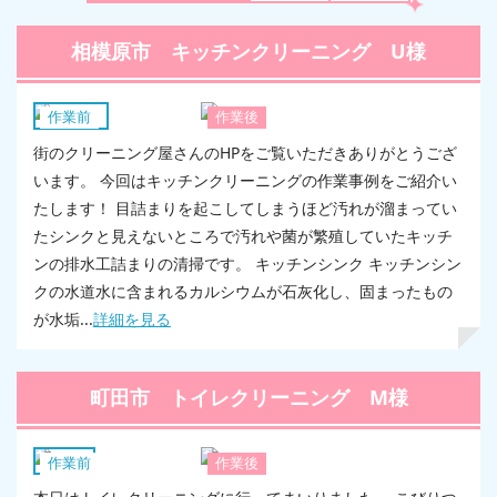
相模原市 キッチンクリーニング U様
キッチン
作業前
作業後
街のクリーニング屋さんのHPをご覧いただきありがとうござ
います。 今回はキッチンクリーニングの作業事例をご紹介い
たします！ 目詰まりを起こしてしまうほど汚れが溜まってい
たシンクと見えないところで汚れや菌が繁殖していたキッチ
ンの排水工詰まりの清掃です。 キッチンシンク キッチンシン
クの水道水に含まれるカルシウムが石灰化し、固まったもの
が水垢...
詳細を見る
町田市 トイレクリーニング M様
トイレ
作業前
作業後