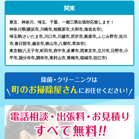
関東
東京、神奈川、埼玉、千葉、一都三県出張対応致します！
神奈川県(横浜市,川崎市,相模原市,大和市,海老名市)、
埼玉県(さいたま市,川口市,川越市,所沢市,新座市,ふじみ野市,吉川
市,春日部市,越谷市,狭山市,八潮市,草加市)、
東京都(八王子市,町田市,府中市,多摩市,西東京市,立川市,日野市,小
平市,国分寺市,調布市,東村山市,青梅市,稲城市,狛江市)